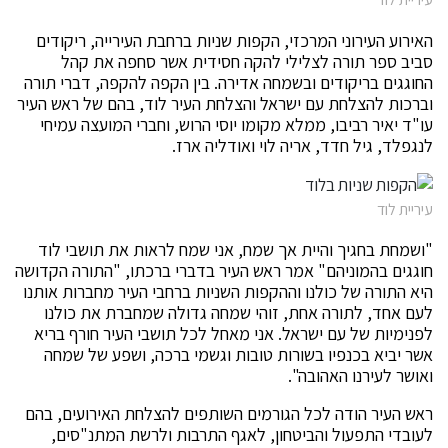
האירוע העירוני המרכזי, הקפות שניות ברחבת העירייה, ריקודים
סביב ספר תורה לצלילי להקה חסידית אשר סחפה את קהל
החוגגים בריקודים ובשמחה אדירה. בין הקפה להקפה, דברי תורה
וברכות להצלחת עם ישראל והצלחת העיר לוד, בהם של ראש העיר
עו"ד יאיר רביבו, ממלא מקומו יוסי הרוש, וחברי המועצה עמיחי
לנגפלד, גיל חדד, אריה לוי ואודליה ארז.
עיריית לוד
"ושמחת בחגיך והיית אך שמח, אני שמח לראות את תושבי לוד
חוגגים בהמוניהם" אמר ראש העיר בדברי ברכתו, "התורה הקדושה
היא התורה של כולנו וההקפות השניות ברחבי העיר מחברות אותנו
לעם אחד, לתורה אחת, זוהי שמחה גדולה שמחברת את כולנו
לפנימיות של עם ישראל. אני מאחל לכל תושבי העיר חורף בריא
אשר יביא בכנפיו בשורות טובות וגשמי ברכה, ושפע של שמחה
ואושר לעירנו האהובה".
ראש העיר הודה לכל הגורמים השותפים להצלחת האירועים, בהם
לעובדי התפעול והביטחון, לאגף התרבות ולרשת המתנ"סים,