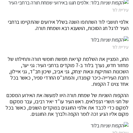
עיריית לוד
אלפי תושבי לוד השתתפו השנה בשלל אירועים שהתקיימו ברחבי
העיר לרגל חג הסוכות, הושענא רבא ושמחת תורה.
עיריית לוד
החג, המציין את השלמת קריאת חמשת חומשי תורה ותחילתו של
מחזור חדש, נערך בלוד ב-7 מוקדים ברחבי העיר: גני יער,
השכונות הוותיקות ונאות יצחק, גני אביב, שיכון חב"ד, גני איילון,
רחבת העירייה-כיכר קומנדו, והמתנ"ס החרדי ספיר, כאשר בכל
אחד צוינו 7 הקפות.
ההקפות השניות של שמחת תורה היוו למעשה את האירוע המסכם
של חגי תשרי הנפלאים. ראש העיר עו"ד יאיר רביבו, עבר ממקום
למקום כדי לכבד את אלפי החוגגים במוקדים השונים, כאשר בכל
מקום אליו הגיע זכה לומר הקפה ולברך את החוגגים.
עיריית לוד