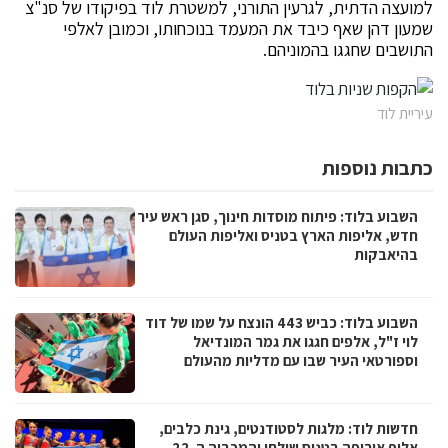
למועצה הדתית, לגרעין התורני, למשטרת לוד בפיקודו של סנ"צ
שמעון דהן שאף כיבד את המעמד בנוכחותו, וכמובן לאלפי
התושבים שחגגו בהמוניהם.
עיריית לוד
כתבות נוספות
השבוע בלוד: פיתוח מוסדות חינוך, סגן ראש עיר
חדש, אליפות הארץ בטניס ואליפות העולם
בהיאבקות
השבוע בלוד: כביש 443 הונצח על שמו של דוד
לוי ז"ל, אלפים חגגו את גמר המונדיאל
וספורטאי העיר שבו עם מדליות מהעולם
חדשות לוד: מלגות לסטודנטים, גינת כלבים,
אלוף אירופה בטניס שולחן והמכביה ה-22