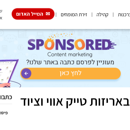
שבת,
המייל האדום
רכנות
קהילה
זירת המומחים
אב
ריזות טייק אווי וציוד
כתבות
פיסול