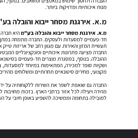
העבודה ולחסוך שימוש במאמצים ומשאבים. בנוסף, הע
מנות איכותיות ומדויקות ביותר.
מ.א. אירגנת מסחר ייבוא והובלה בע"
מ.א. אירגנת מסחר ייבוא והובלה בע"מ
היא חברה מ
חד-פעמיים למסעדות ולעסקים. החברה מתמחה במתן פת
תעשיית המזון והאירוח. עם מגוון רחב של אריזות טייק או
החברה מציעה פתרונות איכותיים ופונקציונליים המבטי
ההובלה. בנוסף, במסגרת מוצרים חד-פעמיים בסיטונאו
ושקיות סופר למכירה, המתאימות במיוחד למסעדות, בתי
מקצועי, מחירים סיטונאיים תחרותיים ומשלוחים מהירים,
החברה גם שואפת לשפר את השירות ללקוחותיה על יד
מהירה ויעילה לכל אזור ברחבי הארץ. בזכות מחויבות לש
למובילה בתחומה וממשיכה להשפיע באופן חיובי על הע