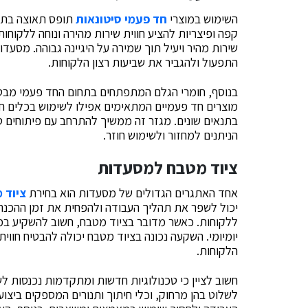
השימוש במוצרי
חד פעמי סיטונאות
תופס תאוצה בתחו
קפה ופיצריות להציע חווית שירות מהירה ונוחה ללקוחו
שירות מהיר ויעיל תוך שמירה על היגיינה גבוהה. מסעדו
התפעול ולהגביר את שביעות רצון הלקוחות.
בנוסף, חומרי הגלם המתפתחים בתחום החד פעמי מבטיח
מוצרים חד פעמיים המתאימים אפילו לשימוש בכלים 
בתנאים שונים. מגזר זה ממשיך להתרחב עם פיתוחים טכנ
הניתנים למחזור ולשימוש חוזר.
ציוד מטבח למסעדות
אחד האתגרים הגדולים של מסעדות הוא בחירת
ציוד 
יכול לשפר את תהליך העבודה ולהפחית את זמן ההכנה, 
ללקוחות. כאשר מדובר בציוד מטבח, חשוב להשקיע במו
יומיומי. השקעה נכונה בציוד מטבח יכולה להבטיח חווי
הלקוחות.
חשוב לציין כי טכנולוגיות חדשות ומתקדמות נכנסות 
לשלוט בהן מרחוק, וכלי חיתוך ותנורים המספקים ביצוע