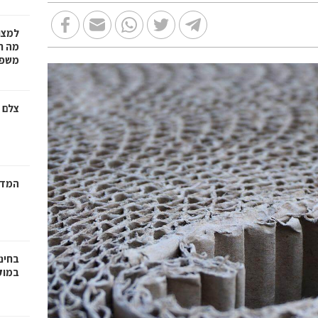
למצו
מה ת
משפט
צלם 
המדר
בחינ
במוק