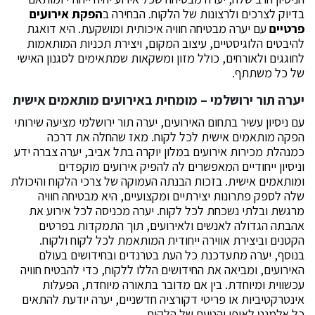
בדיוק לצרכים ולרצונות של הלקוח. הבחירה ב
הפקת אירועים
פרטיים
עם יערה מבטיחה חוויה איכותית ומושקעת. היא דואגת
להיבטים הלוגיסטיים, עיצוב המקום, ויצירת תכניות המותאמות
לחוגגים ולאורחים, כולל מזון ומשקאות שמתאימים לסגנון האישי
של כל משתתף.
יערה תור ירושלמי – מומחית באירועים מותאמים אישית
עם ניסיון עשיר בתחום האירועים, יערה תור ירושלמי מציעה שירותי
הפקה מותאמים אישית לכל לקוח. מאז שהחלה את דרכה
כמנהלת מכירות אירועים במלון יוקרה בתל אביב, יערה צברה ידע
וניסיון ייחודיים המאפשרים לה להפיק אירועים מוקפדים
ומותאמים אישית. בזכות הבנתה העמוקה של צרכי הלקוח והיכולת
שלה לספק פתרונות יצירתיים ומקצועיים, היא מבטיחה חוויה
מרגשת ובלתי נשכחת לכל לקוח. יערה מכניסה לכל אירוע את
אהבתה הגדולה לאנשים ולאירועים, תוך התמקדות בפרטים
הקטנים וביצירת אווירה ייחודית המותאמת לכל לקוח ולקוח.
בנוסף, יערה מתעדכנת כל העת בטרנדים ובחידושים בעולם
האירועים, ומביאה את החידושים הללו ללקוח, כדי להבטיח חוויה
עכשווית ומיוחדת. בין אם מדובר בתאורה מיוחדת, הפעלות
אינטרקטיביות או פריטי דקורציה חדשניים, יערה יודעת להתאים
כל אלמנט לאופי והטעם של הלקוח.