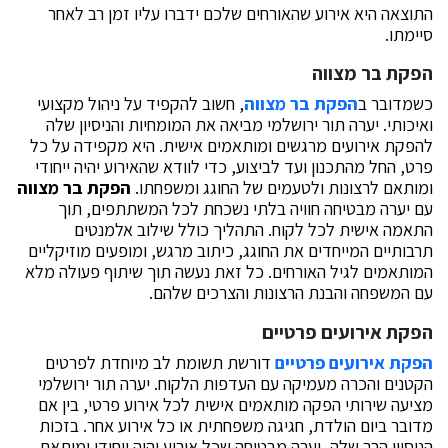
התוצאה היא אירוע שהאורחים שלכם ידברו עליו זמן רב לאחר
סיימתו.
הפקת בר מצווה
כשמדובר ב
הפקת בר מצווה
, חשוב להקפיד על ניהול מקצועי
ואיכותי. יערה תור ירושלמי מביאה את המומחיות והניסיון שלה
להפקת אירועים מרגשים ומותאמים אישית. היא מקפידה על כל
פרט, החל מהתכנון ועד לביצוע, כדי לוודא שהאירוע יהיה ייחודי
ומותאם לרצונות ולטעמים של החוגג ומשפחתו.
הפקת בר מצווה
עם יערה מבטיחה חוויה בלתי נשכחת לכל המשתתפים, תוך
התאמה אישית לכל לקוח. התהליך כולל שילוב אלמנטים
תרבותיים המייחדים את החוגג, כיתוב מרגש, ומופעים מוזיקליים
המותאמים לגיל האורחים. כל זאת נעשה תוך שיתוף פעולה מלא
עם המשפחה והבנת הרצונות והצרכים שלהם.
הפקת אירועים פרטיים
הפקת אירועים פרטיים
דורשת תשומת לב מיוחדת לפרטים
הקטנים והכרה מעמיקה עם העדפות הלקוח. יערה תור ירושלמי
מציעה שירותי הפקה מותאמים אישית לכל אירוע פרטי, בין אם
מדובר ביום הולדת, חגיגה משפחתית או כל אירוע אחר. בזכות
הניסיון הרב שלה, יערה מבטיחה שכל אירוע יהיה ייחודי ומותאם