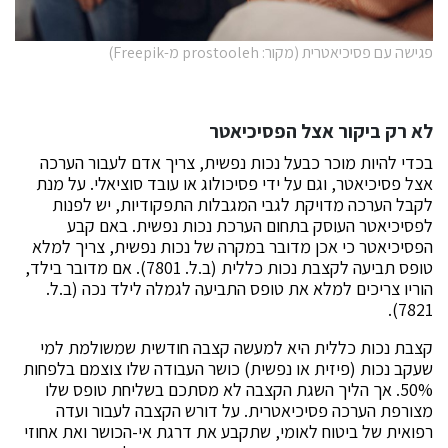
פגישה עם פסיכיאטרית (מקור: prostooleh מ-Freepik)
לא רק ביקור אצל הפסיכיאטר
בכדי להיות מוכר כבעל נכות נפשית, צריך אדם לעבור הערכה
אצל פסיכיאטר, וגם על ידי פסיכולוג או עובד סוציאלי. על מנת
לקבל הערכה מדויקת לגבי המגבלות התפקודיות, יש לפנות
לפסיכיאטר העוסק בתחום הערכת נכות נפשית. באם קבע
הפסיכיאטר כי אכן מדובר במקרה של נכות נפשית, צריך למלא
טופס תביעה לקצבת נכות כללית (ב.ל. 7801). אם מדובר בילד,
הוריו צריכים למלא את טופס התביעה לגמלה לילד נכה (ב.ל.
7821).
קצבת נכות כללית היא למעשה קצבה חודשית שמשולמת למי
שעקב נכות (פיזית או נפשית) כושר העבודה שלו צוצמם בלפחות
50%. אך הליך השגת הקצבה לא מסתכם בשליחת טופס שלו
מצורפת הערכה פסיכיאטרית. על דורש הקצבה לעבור ועדה
רפואית של ביטוח לאומי, שתקבע את דרגת אי-הכושר ואת אחוזי