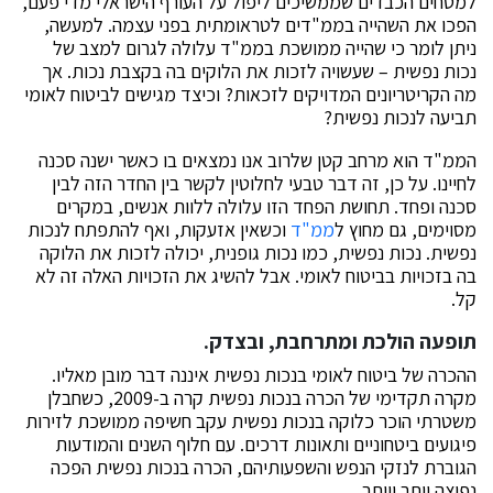
למטחים הכבדים שממשיכים ליפול על העורף הישראלי מדי פעם,
הפכו את השהייה בממ"דים לטראומתית בפני עצמה. למעשה,
ניתן לומר כי שהייה ממושכת בממ"ד עלולה לגרום למצב של
נכות נפשית – שעשויה לזכות את הלוקים בה בקצבת נכות. אך
מה הקריטריונים המדויקים לזכאות? וכיצד מגישים לביטוח לאומי
תביעה לנכות נפשית?
הממ"ד הוא מרחב קטן שלרוב אנו נמצאים בו כאשר ישנה סכנה
לחיינו. על כן, זה דבר טבעי לחלוטין לקשר בין החדר הזה לבין
סכנה ופחד. תחושת הפחד הזו עלולה ללוות אנשים, במקרים
מסוימים, גם מחוץ ל
ממ
"
ד
וכשאין אזעקות, ואף להתפתח לנכות
נפשית. נכות נפשית, כמו נכות גופנית, יכולה לזכות את הלוקה
בה בזכויות בביטוח לאומי. אבל להשיג את הזכויות האלה זה לא
קל.
תופעה הולכת ומתרחבת, ובצדק.
ההכרה של ביטוח לאומי בנכות נפשית איננה דבר מובן מאליו.
מקרה תקדימי של הכרה בנכות נפשית קרה ב-2009, כשחבלן
משטרתי הוכר כלוקה בנכות נפשית עקב חשיפה ממושכת לזירות
פיגועים ביטחוניים ותאונות דרכים. עם חלוף השנים והמודעות
הגוברת לנזקי הנפש והשפעותיהם, הכרה בנכות נפשית הפכה
נפוצה יותר ויותר.