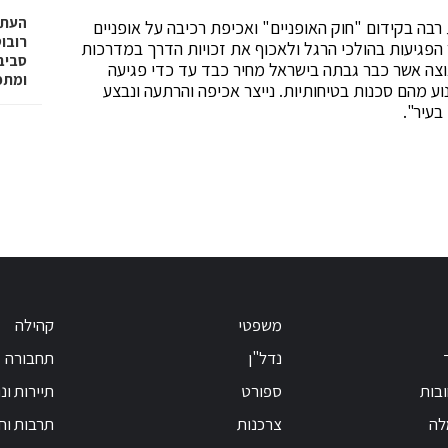
רבה בקידום "חוק האופניים" ואכיפת רכיבה על אופניים
רובו
פגיעות בהולכי הרגל ולאכוף את זכויות הדרך במדרכות
וצה אשר כבר גבתה בישראל מחיר כבד עד כדי פגיעה
ומתפ
וע מהם סכנות בטיחותיות. נייצר אכיפה והרתעה ונבצע
בעיר".
משפטי
קהילה
נדל"ן
תחבורה
בות
ספורט
תיירות ונ
לה
צרכנות
תרבות וחי