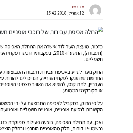
אור טייב
12 אפריל, 2018 15:42
כזכור, מועצת העיר לוד אישרה את התחלת האכיפה של ה
(תעבורה), התשע"ו-2016, בעקבותיו ה
חשמליים.
החוק נועד לסייע באכיפת עבירות תעבורה המבוצעות ע
החדשות שהוענקו לפקחי העירייה, הם יכולים להורות 
העבריין, לתת קנס, להוציא את האוויר מצמיגי האופניי
או הקורקינט הממונע.
על פי החוק, במקביל לאכיפה המבוצעת על ידי המשטרה
הקשורות לנסיעת אופניים, אופניים חשמליים ואופנועים
ואכן, עם תחילת האכיפה, בוצעה פעילות ממוקדת כנגד 
נרשמו 19 דוחות, חלק מהאופניים הוחרמו ובחלק הוציאו הפקחים את האוויר מצמיגי האופניים.