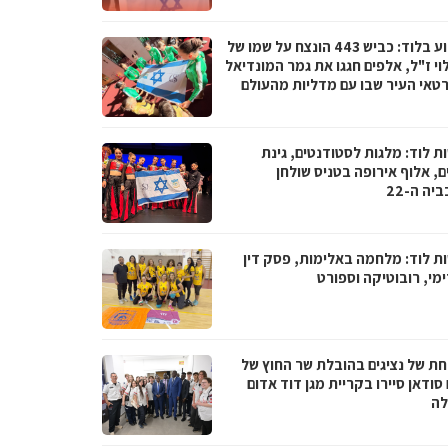
השבוע בלוד: כביש 443 הונצח על שמו של
וי ז"ל, אלפים חגגו את גמר המונדיאל
רטאי העיר שבו עם מדליות מהעולם
ת לוד: מלגות לסטודנטים, גינת
, אלוף אירופה בטניס שולחן
יה ה-22
ת לוד: מלחמה באלימות, פסק דין
מי, רובוטיקה וספורט
ת של נציגים בהובלת שר החוץ של
סודאן סיירו בקריית מגן דוד אדום
ה