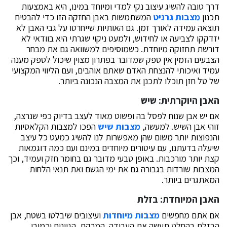
דרך טובה להשיג עיצוב נקי למדי ומיוחד במינו, היא באמצעות
תכנון
מצבות גרניט
המשתמשות באבן החזקה הזו כדי להבטיח
תוצאה עמידה לאורך זמן. גם האותיות שייחרטו על גבי האבן לא
יזדקקו לצביעה או לחידוש, ולמעט ניקוי שגרתי היא בוודאי לא
דורשת תחזוקה מיוחדת. כשמוסיפים למשוואה גם את מבחר
הצבעים הזמין אין ספק שמדובר בפתרון מצוין שיכול לספק מענה
עמיד ואיכותי להנצחת האדם שאתם אוהבים, ועם הליווי המקצועי
של טל חזן תוכלו לתכנן את המצבה הנכונה ביותר.
האבן היוקרתית: שיש
אם יש אבן שנוח לפסל בה ופשוט מאוד לעצב בדיוק כפי שנרצה,
זוהי אבן השיש. למעשה,
מצבות שיש
הפכו למצבות הקלאסיות
והנפוצות יותר משום שהן מאפשרות לנו להשיג כמעט כל עיצב
שיעלה בדעתנו, עם עיטורים מיוחדים במינם ועם כמה דוגמאות
קצת יותר מורכבות. באופן טבעי מדובר גם בחומר חזק ועמיד, וכך
המצבות שורדות בגבורה גם את ימי הגשם ואת תנאי הלחות
המאתגרים ביותר.
האבן המיוחדת: בזלת
אם אתם מחפשים
מצבות מיוחדות
ועיצובים שיבלטו בשטח, אבן
הבזלת בהחלט תעשה את העבודה. המרקם, הגוונים וכמובן