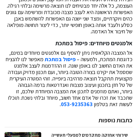
העוצמה, כל אלה יחד מבטיחים לנו תוצאה מרשימה ובלתי רגילה.
האפשרות הראשונה היא לעצב מצבה מכובדת ומרשימה עם גוונים
כהים ויוקרתיים, ומצד שני ישנה גם האפשרות להשתמש באבן
כסלע ולעבד אותה באופן חופשי יותר, כדי ליצור תחושה מופלאה
של חיבור אל האדמה.
אלמנטים מיוחדים: פיסול במתכת
אל המצבה הקלאסית ניתן להוסיף גם אלמנטים מיוחדים במינם,
כדוגמת המתכת, ולמעשה –
פיסול במתכת
מאפשר לנו להנציח
את האדם החשוב לנו באופן שונה. זו ההזדמנות לעצב אלמנט
שמסמל את יקירנו בצורה הטובה ביותר, ועם תכנון מדויק ועבודה
מקצועית תתקבל תוצאה מרהיבה ביופייה. זוהי המטרה העיקרית
של טל חזן בתכנון ועיצוב מצבות ואנדרטאות ברמה הגבוהה
ביותר, ואתם מוזמנים לתכנן את המצבה המיוחדת שלכם, זו
שתכבד את זכרו של אדם אחד חשוב, מיוחד ובלתי נשכח. תוכלו
לעשות זאת בטלפון
053-9235363
.
כתבות נוספות
שירותי אחזקה מתקדמים למפעלי תעשייה