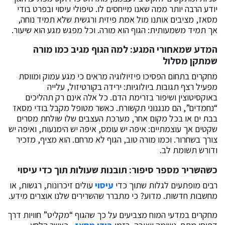
יודע הרבה יותר ממה שאנו מייחסים לו. טיפולי עיסוי ובפרט בודי
מסאז, מציבים אותנו מול אמת פיזית ורגשית שלא תמיד נוחה,
אך תמיד משמעותית: הגוף הוא מורה. וכל מפגש מגע הוא שיעור.
המדע שמאחורי המגע: למה הגוף מגיב כמו מורה
שמתקן מסלול
מחקרים בתחום הפסיכו פיזיולוגיה מראים כי מגע עמוק ומווסת
מפעיל רצף תגובות ביולוגיות: ירידה בקורטיזול, עלייה
באוקסיטוצין ושיפור בזרימת הדם. כל אלה אינם רק תהליכים
“נחמדים”, הם מנגנוני תקשורת. כאשר מטופל מקבל בודי מסאז
בבת ים או בכל מקום אחר, מערכת העצבים שלו שולחת מסרים
שקטים אך עוצמתיים: איפה יש עומס, איפה יש הימנעות, ואיפה יש
צורך בשחרור. וכמו מורה טוב, הגוף לא מרחם. הוא מציף, מזכיר
ודורש תשומת לב.
כשהשריר מספר סיפור: תובנות שעולות תוך כדי עיסוי
רבים מופתעים לגלות שתוך כדי
עיסוי
עולים זיכרונות, רגשות, או
מחשבות חדשות. מדוע? כי מתברר שהשרירים שלנו אוצרים מידע.
מחקרים במדעי המוח מצביעים על כך שהגוף “מקליט” חוויות דרך