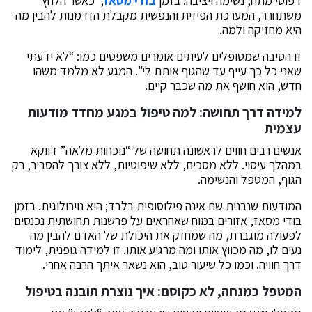
דפוסי מתח, נשימה ויציבה. בזמן
בודי מסאז
, כאשר הלחץ
משתחרר, המערכת הפיזית והנפשית מקבלת הזדמנות להבין מה
היא מחזיקה ולמה.
זו הסיבה שמטופלים לעיתים אומרים משפטים כמו: “לא ידעתי
שאני כל כך עייף עד שהגוף אותת לי". המגע לא מלמד משהו
חדש, הוא חושף את מה שכבר קיים.
למידה דרך תחושה: למה טיפול במגע מחדד מודעות
עצמית
אנשים רבים חווים לראשונה תחושה של “נוכחות מלאה” דווקא
במהלך עיסוי. ללא מסכים, ללא שיפוטיות, ללא צורך להסביר, רק
הגוף, המטפל והנשימה.
המודעות שנבנית שם אינה פילוסופית בלבד; היא נוירולוגית. בזמן
בודי מסאז, אזורים במוח שאחראים על פרשנות תחושתית נכנסים
לפעולה מוגברת, מה שמחזק את היכולת של האדם להבין מה
נעים לו, מה מכווץ אותו ומה מרגיע אותו. זו למידה גופנית, לימוד
דרך חוויה. וכמו כל שיעור טוב, הוא נשאר איתך הרבה אחרי.
המטפל כמנחה, לא כקוסם: איך נוצרת תובנה בטיפול