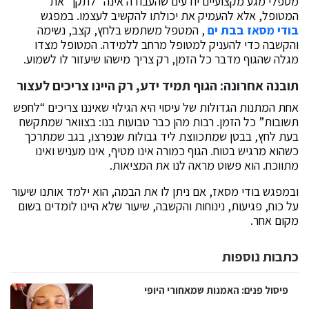
מטפלי מגע מקצועיים יודעים שהעבודה אינה “לתקן” את
המטופל, אלא להעמיק את יכולתו להקשיב לעצמו. במפגש
בודי מסאז בבת ים
, המטפל משתמש בלחץ, קצב, נשימה
והקשבה כדי להעניק למטופל מרחב ללמידה. המטופל מצדו
מגלה שהגוף מדבר כל הזמן, רק צריך מישהו שיעזור לו לשמוע.
תובנה אחרונה: הגוף תמיד ידע, רק היינו צריכים לעצור
אחת המתנות הגדולות של עיסוי היא הגילוי שאיננו צריכים “לחפש
תשובות” כל הזמן. רבות מהן כבר טבועות בנו: בצוואר שמתקשח
בעת לחץ, בבטן שמתכווצת ליד גבולות שנפרצו, בגב שמתרכך
כשהוא מרגיש בטוח. הגוף כמורה אינו מטיף, אינו מעניש ואינו
מתווכח. הוא פשוט מראה לנו את המציאות.
ובמפגש בודי מסאז, אם ניתן לו את הבמה, הוא ילמד אותנו שיעור
על כוח, פגיעות, נינוחות והקשבה, שיעור שלא היינו לומדים בשום
מקום אחר.
כתבות נוספות
פיסול פנים: האמנות שמאחורי היופי