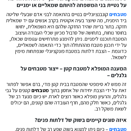
על נטיית בני המשפחה להיותם שמאליים או ימניים
מטבחים
קונבנציונליים בנויים בהתאמה לבני אדם שבעלי שליטה
ביד הימנית, מה שיוצר בעיה אקוטית בקרב אנשים עם יד שמאלית
חזקה. בתור בריות שהיד החזקה שלהם היא השמאלית, יחושו
בחוסר נוחות, בתחושה של סרבול מכיוון שכלי העבודה ועיצוב
המטבח תוכננו לימניים. ניתן להימנע מתרחישים עגומים שכאלו,
על ידי תכנון מטבח מההתחלה תוך כדי התאמה לשמאליים,
כדוגמת – הצבת דלתות במטבח פונקציונלי שנפתחות מימין
לשמאל.
המענה המופלא למטבח קטן – ייצור מטבחים על
גלגלים –
זה ממש לא סימפטי שהמטבח בבית קטן מדי, ברם אפשר לפתור
זאת על ידי הצבת יחידות של אחסון בתוך
מטבחים
קטנים על גבי
גלגלים, והרעיון מופלא כאשר רוצים לארח. יש כיום מנעד רב של
גלגלים, כאשר חלק מהם, חרף העובדה שהם קטנים, הם יכולים
לשאת משקל רב.
איזה סוגים קיימים בשוק של דלתות פנים?
מטבחים
– כיום ניתן למצוא בשוק שפע רב של דלתות פנים.