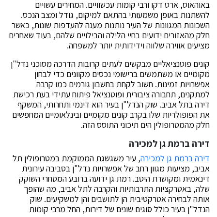
באוהאוס, ארט דקו ורבי קומות עכשוויים. המחירים עשויים
להשתנות באופן משמעותי בהתאם למיקום, גודל ומצב הנכס.
השכונות המגוונות של העיר נותנות מענה להעדפות שונות, כאשר
חלק מהאזורים ידועים בחיי הלילה והבילויים שלהם, בעוד שאחרים
מציעים אווירה שלווה וידידותית יותר למשפחה.
קונים פוטנציאליים מבקשים לעתים קרובות הדרכה מסוכני נדל"ן
מקומיים או משתמשים ברישומי נכסים מקוונים כדי לבחון
אפשרויות זמינות. חשוב לקחת בחשבון גורמים כמו קרבה
למתקנים, תחבורה ציבורית ופוטנציאל פיתוח עתידי בעת רכישת
דירה בתל אביב. שוק הנדל"ן בעיר הוא דינמי ותחרותי, המשקף
את הפופולריות שלו בקרב קונים מקומיים ובינלאומיים המחפשים
חלק מהמטרופולין הים תיכוני התוסס הזה.
דירה ברמת גן למכירה
דירה ברמת גן למכירה
, עיר משגשגת הממוקמת במטרופולין תל
אביב, מציעות מגוון רחב של אפשרויות נדל"ן בסביבה עירונית
דינאמית ומקושרת היטב. רמת גן ידועה ברובע המסחרי השוקק
שלה, באטרקציות התרבותיות והקרבה לתל אביב, מה שהופך
אותה לבחירה אטרקטיבית הן לתושבים והן למשקיעים. שוק
הנדל"ן בעיר כולל סוגים שונים של דירות, החל מרבי קומות