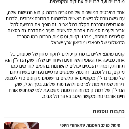
מודרניים ועד לבניינים עתיקים ומקסימים.
אחד ההיבטים המושכים של המגורים ברמת גן הוא הנגישות שלה,
עם גישה נוחה לכבישים ראשיים ולרשתות תחבורה ציבורית, לרבות
אוטובוסים והרכבת הקלה בתל אביב. זה הופך את הנסיעה לתל
אביב ולערים סמוכות אחרות לפשוטה. העיר מתהדרת גם בסצנה
קולינרית תוססת, מרכזי קניות ומקומות תרבות כמו המרכז
הזואולוגי של ספארי ומוזיאון ארץ ישראל.
קונים פוטנציאליים ברמת גן יכולים לחקור מגוון של שכונות, כל
אחת מציעה את האופי והשירותים הייחודיים שלה. שוק הנדל"ן הוא
תחרותי, ומחירי הנכסים יכולים להשתנות בהתאם לגורמים כמו
מיקום, גודל ומצב. זה נפוץ שאנשים פרטיים נעזרים בשירותיהם
של סוכני נדל"ן מקומיים או גולשים ברישומים מקוונים כדי למצוא
דירות שמתאימות לצרכים ולהעדפות שלהם. בסך הכל, שוק
הנדל"ן של רמת גן מהווה הזדמנות משכנעת למי שמחפש אורח
חיים אורבני נוח ומקושר היטב באזור תל אביב.
כתבות נוספות
פיסול פנים: האמנות שמאחורי היופי