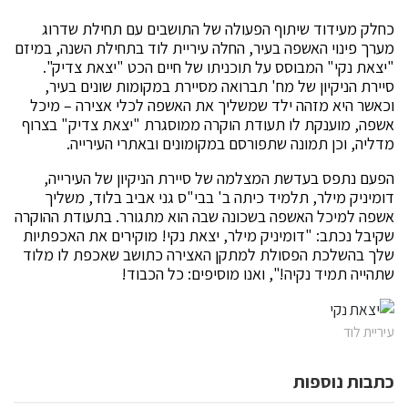
כחלק מעידוד שיתוף הפעולה של התושבים עם תחילת שדרוג
מערך פינוי האשפה בעיר, החלה עיריית לוד בתחילת השנה, במיזם
"יצאת נקי" המבוסס על תוכניתו של חיים הכט "יצאת צדיק".
סיירת הניקיון של מח' תברואה מסיירת במקומות שונים בעיר,
וכאשר היא מזהה ילד שמשליך את האשפה לכלי אצירה – מיכל
אשפה, מוענקת לו תעודת הוקרה ממוסגרת "יצאת צדיק" בצרוף
מדליה, וכן תמונה שתפורסם במקומונים ובאתרי העירייה.
הפעם נתפס בעדשת המצלמה של סיירת הניקיון של העירייה,
דומיניק מילר, תלמיד כיתה ב' בבי"ס גני אביב בלוד, משליך
אשפה למיכל האשפה בשכונה שבה הוא מתגורר. בתעודת ההוקרה
שקיבל נכתב: "דומיניק מילר, יצאת נקי! מוקירים את האכפתיות
שלך בהשלכת הפסולת למתקן האצירה כתושב שאכפת לו מלוד
שתהייה תמיד נקיה!", ואנו מוסיפים: כל הכבוד!
עיריית לוד
כתבות נוספות