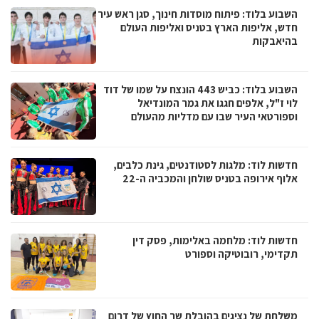
השבוע בלוד: פיתוח מוסדות חינוך, סגן ראש עיר
חדש, אליפות הארץ בטניס ואליפות העולם
בהיאבקות
השבוע בלוד: כביש 443 הונצח על שמו של דוד
לוי ז"ל, אלפים חגגו את גמר המונדיאל
וספורטאי העיר שבו עם מדליות מהעולם
חדשות לוד: מלגות לסטודנטים, גינת כלבים,
אלוף אירופה בטניס שולחן והמכביה ה-22
חדשות לוד: מלחמה באלימות, פסק דין
תקדימי, רובוטיקה וספורט
משלחת של נציגים בהובלת שר החוץ של דרום