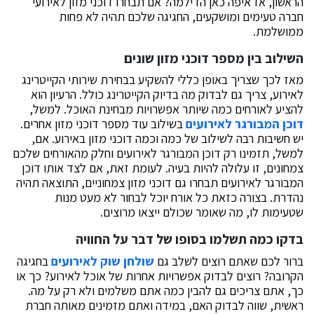
הראשון, אז איפה כאן הדילמה? אם תבחרו דוכני מזון לאירועי
חברה טעימים ומושקעים, החגיגה שלכם תהיה לא פחות
ממושלמת.
השילוב בין מספר דוכני מזון שונים
מאז לכך שצריך באופן כללי להשקיע בבחירת שירותי הקייטרינג
לאירוע, צריך גם לבדוק מה בדיוק הקייטרינג כולל. הרעיון הוא
להציע לאורחים כמה שיותר אפשרויות מבחינת האוכל. למשל,
דוכן המבורגר לאירועים
בשילוב עוד מספר דוכני מזון אחרים.
יש חשיבות רבה לשילוב של כמה וכמה דוכני מזון באירוע. אם,
למשל, תזמינו רק דוכן המבורגר לאירועים וחלק מהאורחים שלכם
צמחונים, זו עלולה להיות בעיה. לעומת זאת, אם לצד אותו דוכן
המבורגר לאירועים תבחרו גם דוכני מזון צמחוניים, התוצאה תהיה
נהדרת. בצורה כזאת כל אורח יוכל לבחור לא מעט מנות
שטעימות לו, מה שאומר שכולם ייצאו מרוצים.
בדקו כמה תשלמו בסופו של דבר על החוויה
ברור לכם שאתם רוצים לשלב גם
שולחן שוק לאירועים
בחגיגה
הקרובה? רוצים לבדוק אפשרויות אחרות של אוכל לאירוע? כך או
כך, אתם צריכים גם להבין כמה אתם משלמים ולא רק על מה.
ראשית, שווה לבדוק האם, במידה ואתם מזמינים מאותה חברת