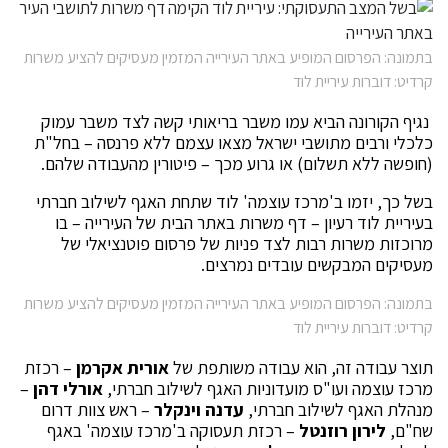
בתמונה: הפרסום המופיע באתר העירייה המזמין מעסיקים להציע משרות
קרדיט: דוברות עיריית לוד
נגיף הקורונה הביא עמו משבר בריאותי קשה לצד משבר עמוק
כלכלי ורבים מתושבי ישראל מצאו עצמם ללא פרנסה – בחל"ת
(חופשה ללא תשלום) או גרוע מכך – פיטורין מהעבודה שלהם.
בשל כך, יזמו ב'מרכז עוצמה' לוד שתחת האגף לשילוב חברתי
בעיריית לוד רעיון – דף משרות באתר הבית של העירייה – בו
מרוכזות משרות רבות לצד פניות של פרסום פוטנציאלי של
מעסיקים המבקשים עובדים נמרצים.
בתמונה: הפרסום המופיע באתר העירייה המזמין מעסיקים להציע משרות
קרדיט: דוברות עיריית לוד
תוצר עבודה זה, הוא עבודה משותפת של
אורית אקרמן
– רכזת
מרכז עוצמה ועו"ס מועדוניות האגף לשילוב חברתי,
אורלי דהן
–
מנהלת האגף לשילוב חברתי,
עדנה וינקלר
– ראש צוות דרום
שח"ם,
לירון רוזנטל
– רכזת תעסוקה ב'מרכז עוצמה' באגף