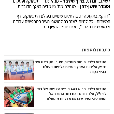
לשילוב חברתי,
ברוך סילבר
– מנהל אזורי תעסוקה ועסקים
וסמדר שושן-דהן
– מנהלת מח' ניו מדיה באגף הדוברות.
"דווקא בתקופה זו, בה חלים שינויים בעולם התעסוקה, דף
המשרות יוכל להיות לעזר רב לתושבי העיר המחפשים עבודה
ולמעסיקים באזור", מסרו יוזמי הרעיון המבורך.
כתבות נוספות
השבוע בלוד: פיתוח מוסדות חינוך, סגן ראש עיר
חדש, אליפות הארץ בטניס ואליפות העולם
בהיאבקות
השבוע בלוד: כביש 443 הונצח על שמו של דוד
לוי ז"ל, אלפים חגגו את גמר המונדיאל
וספורטאי העיר שבו עם מדליות מהעולם