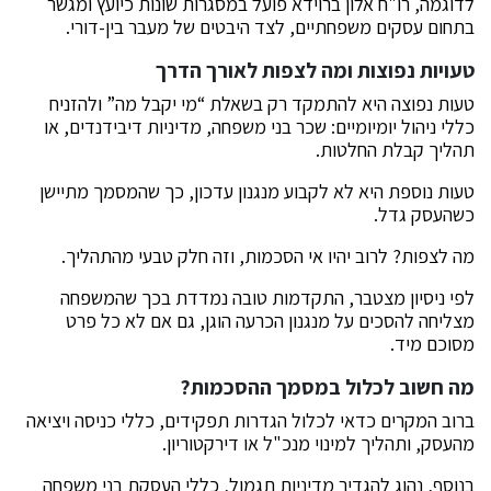
לדוגמה, רו"ח אלון ברוידא פועל במסגרות שונות כיועץ ומגשר
בתחום עסקים משפחתיים, לצד היבטים של מעבר בין-דורי.
טעויות נפוצות ומה לצפות לאורך הדרך
טעות נפוצה היא להתמקד רק בשאלת “מי יקבל מה” ולהזניח
כללי ניהול יומיומיים: שכר בני משפחה, מדיניות דיבידנדים, או
תהליך קבלת החלטות.
טעות נוספת היא לא לקבוע מנגנון עדכון, כך שהמסמך מתיישן
כשהעסק גדל.
מה לצפות? לרוב יהיו אי הסכמות, וזה חלק טבעי מהתהליך.
לפי ניסיון מצטבר, התקדמות טובה נמדדת בכך שהמשפחה
מצליחה להסכים על מנגנון הכרעה הוגן, גם אם לא כל פרט
מסוכם מיד.
מה חשוב לכלול במסמך ההסכמות?
ברוב המקרים כדאי לכלול הגדרות תפקידים, כללי כניסה ויציאה
מהעסק, ותהליך למינוי מנכ"ל או דירקטוריון.
בנוסף, נהוג להגדיר מדיניות תגמול, כללי העסקת בני משפחה