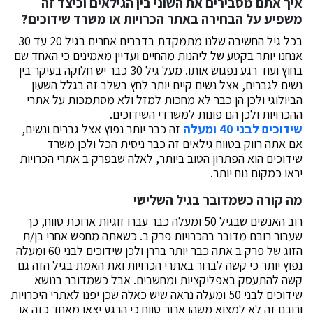
איך אתם מסבירים את השוני בין הגילאים וכיצד זה
משפיע על הבחירה באתר הכרויות או משרד שידוכים?
בכל גיל החשיבה שלנו מתמקדת בדברים אחרים בגיל 20 עד 30
אנחנו יותר בקטע של ליהנות מהחיים ועדיין מאמינים כי האחד שם
בחוץ ועוד רגע נפגוש אותו. מעל גיל 30 כבר יש חלוקה בעיקר בין
נשים לגברים, אצל נשים קיים יותר לחץ בשלב זה בגלל השעון
הביולוגי ולכן הן כבר לא מחכות למזל ולא מסתמכות על אתרי
ההכרויות ולכן הם פונות למשרדי השידוכים.
שידוכים לבני 40 ומעלה
זה כבר יותר נפוץ אצל גברים ונשים,
אם אתה רווק בטווח גילאים זה כבר ניסית הכל ולכן משרד
שידוכים הוא הפתרון הטוב ביותר, לאלה שבפרק ב אתרי הכרויות
יראו כמקום נוח יותר.
מה קורה כשמדובר בגיל השלישי
רוב האנשים שבגיל 50 ומעלה כבר עברו זוגיות ארוכת טווח, כך
שעבור רובם מדובר בהכרויות פרק ב. כשאתה מחפש אחרי בן/ת
הזוג של פרק ב אתה כבר יותר בררן ולכן שידוכים לבני 60 ומעלה
נפוץ יותר כי קשה לברור באתרי הכרויות ואת האמת בגיל הזה גם
קשה להתעסק באפליקציות ומחשבים. אבל כשמדובר בנושא
שידוכים לבני 50 ומעלה נראה שיש כאלה שכן יפנו לאתרי היכרויות
ורובם זה לא למצוא משהו ארוך טווח כי הרגע יצאו מאחד כזה או