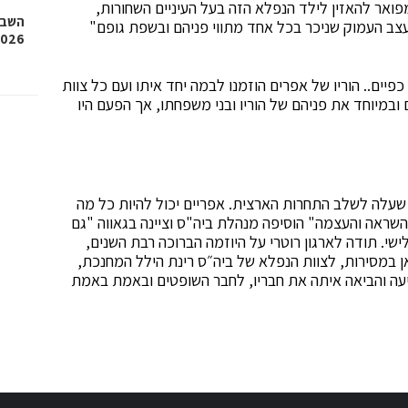
ואר להאזין לילד הנפלא הזה בעל העיניים השחורות,
השבוע
העצב העמוק שניכר בכל אחד מתווי פניהם ובשפת גופם"
2026, איגרוף, גלגיליות וגם
פיים.. הוריו של אפרים הוזמנו לבמה יחד איתו ועם כל צוות
ובמיוחד את פניהם של הוריו ובני משפחתו, אך הפעם היו
שעלה לשלב התחרות הארצית. אפריים יכול להיות כל מה
 השראה והעצמה" הוסיפה מנהלת ביה"ס וציינה בגאווה "גם
י. תודה לארגון רוטרי על היוזמה הברוכה רבת השנים,
ן במסירות, לצוות הנפלא של ביה״ס רינת הילל המחנכת,
יעה והביאה איתה את חבריו, לחבר השופטים ובאמת באמת