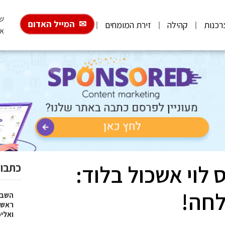
שבת,
המייל האדום
רכנות
קהילה
זירת המומחים
אב
לוי אשכול בלוד:
כתבות
לחה!
השבוע
ראש 
ואלי