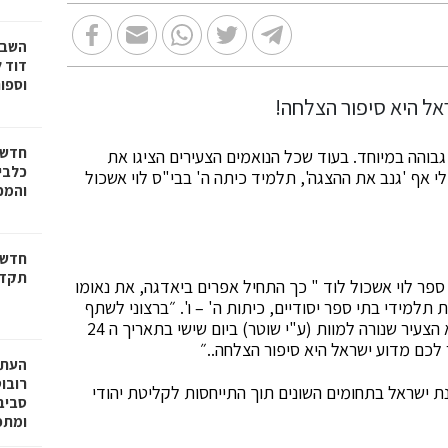
דוד ל
וספו
חדשו
בוהה במיוחד. בעוד שכל הנואמים הצעירים הציגו את
כלבים
י אף 'גנב את ההצגה', תלמיד כיתה ה' בבי"ס לוי אשכול
והמכב
חדשו
תקדי
פר לוי אשכול לוד " כך התחיל אפרים ביאדגה, את נאומו
תלמידי בתי ספר יסודיים, כיתות ה' – ו'. ״ברצוני לשתף
אתכם באירוע שקרה למשפחתי. אחי יהודה ביאדגה הוא הצעיר שנורה למוות (ע"י שוטר) ביום שישי בתאריך ה 24
רובו
ת ישראל בתחומים השונים תוך התייחסות לקליטת יהודי
ומתפ