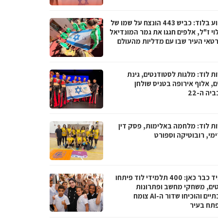
השבוע בלוד: כביש 443 הונצח על שמו של
וי ז"ל, אלפים חגגו את גמר המונדיאל
רטאי העיר שבו עם מדליות מהעולם
ת לוד: מלגות לסטודנטים, גינת
, אלוף אירופה בטניס שולחן
יה ה-22
ת לוד: מלחמה באלימות, פסק דין
מי, רובוטיקה וספורט
העתיד כבר כאן: 400 תלמידי לוד פיתחו
טים, משחקי מחשב ופתרונות
סביבתיים והוכיחו שדור ה-AI צומח
תח בעיר