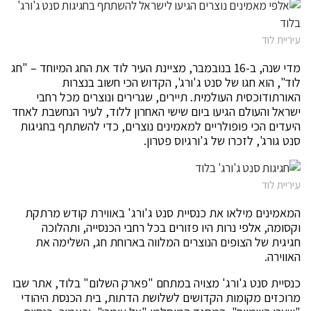
עיריית לוד
מדי שנה, ב-16 בנובמבר, מציינת העיר לוד את החג המיוחד – "חג
לוד", הוא חגו של סנט ג'ורג', הקדוש הכי חשוב בנצרות
האורתודוכסית העולמית. תיירים, שגרירים ונוצרים מכל רחבי
ישראל והעולם הגיעו ביום שישי האחרון ללוד, לעיר הנחשבת לאחד
היעדים הכי פופולריים למאמינים נוצרים, כדי להשתתף בחגיגות
סנט גורג', לזכרו של ג'ורגיוס פטרון.
עיריית לוד
המאמינים מילאו את כנסיית סנט ג'ורג' באווירת קודש מרתקת
וקסומה, אלפי נרות היו פזורים בכל רחבי הכנסייה, ותהלוכה
חגיגית של הצופים הנוצרים המלווה בארוחת חג, השלימה את
האווירה.
כנסיית סנט ג'ורג' מצויה במתחם "פארק השלום" בלוד, אתר שבו
מרוכזים מקומות הקדושים לשלושת הדתות, בית הכנסת היהודי