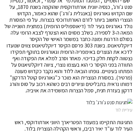
"שערי השמיים", המסגד המוסלמי "אל עומרי", וכאמור, כנסיית
סנט ג'ורג', כנסיה יוונית אורתודוקסית שהוקמה בשנת 1870, על
שם הקדוש גאורגיוס (באנגלית ג'ורג') שהוא כאמור, הקדוש
הנוצרי החשוב ביותר לזרם האורתודוכסי בנצרות. על פי המסורת
נולד גאורגיוס בעיר לוד (דיאוספוליס הרומית) במחצית השנייה של
המאה ה-3 לספירה. בשלב מסוים הוא הצטרף לצבא הרומי עלה
בסולם הדרגות ומונה כחבר במשמר האישי של הקיסר
דיוקלטיאנוס. בשנת 303 פרסם הקיסר דיוקלטיאנוס צווים שנועדו
לדכא את הנוצרים באימפריה הרומית וגאורגיוס בתוקף תפקידו
נצטווה לקחת חלק בדיכוי. מאחר וסרב למלא את הפקודה ואף
התוודה בפני הקיסר כי הוא בעצמו נוצרי, ציווה דיוקלטיאנוס על
המתתו בעינויים. גופתו הובאה ללוד והוא נקבר כקדוש מעונה
(מרטיר). במסורת הנוצרית הוא מוכר כ"גאורגיוס קוטל הדרקון"
דמותו נראית בתבליטים וציורים רבים כשהוא רכוב על סוס והורג
דרקון בעזרת חנית, סמל הנצרות המשמידה את אויביה.
עיריית לוד
החגיגות התקיימו במעמד הפטריארך היווני אורתודוקסי, ראש
העיר לוד עו"ד יאיר רביבו, וראשי הקהילה הנוצרית בלוד.