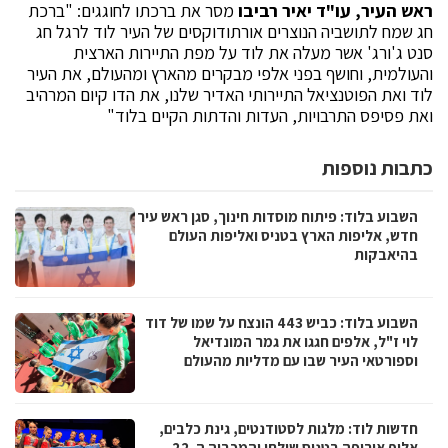
ראש העיר, עו"ד יאיר רביבו
מסר את ברכתו לחוגגים: "ברכת
חג שמח לתושביה הנוצרים אורתודוקסים של העיר לוד לרגל חג
סנט ג'ורג' אשר מעלה את לוד על מפת התיירות הארצית
והעולמית, וחושף בפני אלפי מבקרים מהארץ ומהעולם, את העיר
לוד ואת הפוטנציאל התיירותי האדיר שלנו, את הדו קיום המרהיב
ואת פסיפס התרבויות, העדות והדתות הקיים בלוד"
כתבות נוספות
השבוע בלוד: פיתוח מוסדות חינוך, סגן ראש עיר
חדש, אליפות הארץ בטניס ואליפות העולם
בהיאבקות
השבוע בלוד: כביש 443 הונצח על שמו של דוד
לוי ז"ל, אלפים חגגו את גמר המונדיאל
וספורטאי העיר שבו עם מדליות מהעולם
חדשות לוד: מלגות לסטודנטים, גינת כלבים,
אלוף אירופה בטניס שולחן והמכביה ה-22