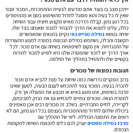
ייתכן מצב בו בעוד אתם מודעים לבעיית ההתמכרות, המכור סבור
שאין לו כל בעיה והוא מסוגל לחדול מהשימוש בסם או מההימורים
בכל רגע נתון. קבלת הדרכה מאיש מקצוע חיונית עבור השיחה
כולה, עלינו למצוא את הדרך להבהיר למכור שאנחנו בצד שלו.
שיחה בנושא
גמילה מנייס גאי
נקיים בתנאים שמאפשרים
הקשבה והכלה, נשתמש במילים הנכונות במטרה למנוע התעוררות
של התנגדויות. אין מקום לשיפוטיות בשיחה עם אדם מכור. לכל
אורך הדרך יש לזכור שהמטרה שלנו היא לסייע למכור להודות
בקשיים שלו ולהתחיל בתהליך של החלמה.
תגובות נפוצות של מכורים
ברוב המקרים נדרשות כמה שיחות על מנת להביא אדם מכור
להכרה בבעיה. המכור צפוי להתכחש לעצם הבעיה, לטעון שאינו
מרבה בשימוש, אינו פוגע באיש או מבצע את הפעולה אך ורק
למטרת הנאה. מכורים צפויים להכחיש גם את הנזק לסביבתם,
לקריירה, לחיים החברתיים. בשלב זה מכורים רבים אכן מאמינים
ביכולת שלהם לחדול מההתמכרות בעצמם בכל רגע נתון, הם לא
רואים את התמונה הכוללת. ליווי של התהליך עם
מרכז גמילה מסמים
יעניק לכם כלים להכוונת השיחה למקומות
הנכונים.