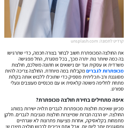
קרדיט לתמונה: unsplash.com
את החולצה המכופתרת חשוב לבחור בצורה חכמה, כדי שתרגישו
בה כמה שיותר נוח. יתרה מכך, בכל מסגרת, החל מפגישה
משרדית או עסקית ועד יום נישואים או חתונה משלכם, חולצות
מכופתרות לגברים
מקבלות במה מיוחדת. החולצה צריכה להיות
מסוגננת ורב-תכליתית מספיק כדי שתוכלו ללבוש אותה בקלות
מתחת לחליפה פשוטה קלאסית או עם מכנסיים מעוצבים ונעלי
ספורט.
איפה מתחילים בחירת חולצה מכופתרת?
מכיוון שאיכות חולצות מכופתרות לגברים תלויה ישירות במותג
החולצה. יש הרבה חברות שמייצרות חולצות מגניבות לגברים. חלקן
מתמחות בקלאסיקה, אחרות מציעות פתרונות לא שגרתיים
ומסוגננים יותר ליום יום, אבל אתם צריכים לרכוש חולצה מיצרן ש: