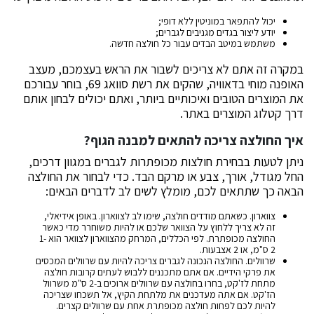
יכול להתפאר במוניטין ללא דופי;
יודע ליצור בגדים מגניבים לגברים;
משתמש במיטב הבדים עבור כל חולצה חדשה.
במקרה זה אתם לא צריכים לשבור את הראש בעצמכם, מעצב
האופנה מוחי בדאוויה, שהקים את רשת סוואג 69, בוחר עבורכם
את המוצרים הטובים ואיכותיים ביותר, ואתם יכולים לבחון אותם
דרך קטלוג המוצרים באתר.
איך החולצה צריכה להתאים למבנה הגוף?
ניתן לטעות בבחירת חולצות מכופתרות לגברים במגוון דרכים,
החל מגודל, אורך, צבע או מרקם הבד. כדי לבחור את החולצה
הבאה כך שתתאים לכם, מומלץ לשים לב לדברים הבאים:
צווארון. כשאתם מודדים חולצה, שימו לב לצווארון. באופן אידיאלי,
זה לא צריך ללחוץ על הצוואר שלכם או להיות משוחרר מדי כאשר
החולצה מכופתרת. לפי הכללים, המרחק מהצווארון לצוואר הוא 1-
2 ס"מ, או 2 אצבעות.
שרוולים. החולצה הנכונה לגברים צריכה להיות עם שרוולים המכסים
את פרקי הידיים. אם אתם מתכננים ללבוש לעתים קרובות חולצה
מתחת לז'קט, בחרו בחולצה עם שרוולים ארוכים ב-2 ס"מ משרוול
הז'קט. אם אתה מעדכנים את מלתחת הקיץ, אל תשכחו שצריכה
להיות לכם לפחות חולצה מכופתרת אחת עם שרוולים קצרים.