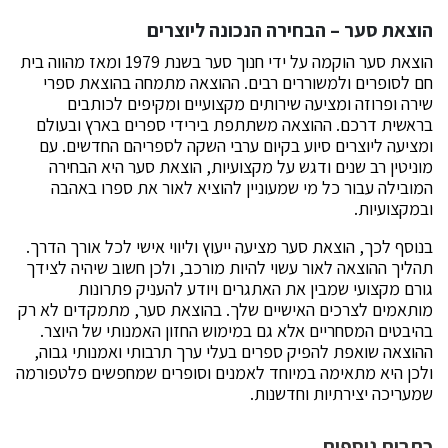
הוצאת סער – הבחירה הנכונה ליוצרים
הוצאת סער הוקמה על ידי חנוך סער בשנת 1979 ומאז מהווה בית
חם לסופרים ולמשוררים רבים. ההוצאה מתמחה בהוצאת ספרי
שירה ופרוזה ומציעה שירותים מקצועיים ומקיפים לכותבים
בראשית דרכם. ההוצאה משתתפת בירידי ספרים בארץ ובעולם
ומציעה ליוצרים סיוע בקיום ערבי השקה לספריהם החדשים. עם
מוניטין רב שנים ודגש על מקצועיות, הוצאת סער היא הבחירה
המובילה עבור כל מי שמעוניין להוציא לאור את ספרו באהבה
ובמקצועיות.
בנוסף לכך, הוצאת סער מציעה ייעוץ וליווי אישי לכל אורך הדרך.
תהליך ההוצאה לאור עשוי להיות מורכב, ולכן חשוב שיהיה לצידך
גורם מקצועי שמבין את האתגרים ויודע להעניק פתרונות
מותאמים לצרכים האישיים שלך. בהוצאת סער, מתמקדים לא רק
בהיבטים המסחריים אלא גם במימוש החזון האמנותי של היוצר.
ההוצאה שואפת להפיק ספרים בעלי ערך תרבותי ואמנותי גבוה,
ולכן היא מתאימה במיוחד לאמנים וסופרים שמחפשים פלטפורמה
שמעריכה יצירתיות וחדשנות.
כתבות נוספות