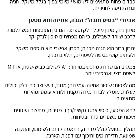
כבדים פחות מתאימים לשימוש יומיומי צפוף בגלל משקל, חניה
וגובה כניסה לחניונים.
אביזרי “בסיס חובה”: הגנה, אחיזה ותא מטען
מיגון גחון, מיגון מיכל דלק וספי צד הם בין התוספות המשתלמות
לרכב שיורד לשבילים, כי הם מפחיתים סיכון לנזק יקר.
יתרון ברור הוא הגנה מכנית; חסרון אפשרי הוא תוספת משקל
ולעיתים קושי בגישה לטיפולים, תלוי בתכנון.
צמיגים הם שדרוג מורגש במיוחד: AT לשילוב כביש-שטח, או MT
לשטח בוצי ואגרסיבי יותר.
מה לצפות: שיפור אחיזה ועמידות; מנגד, רעש וצריכת דלק יכולים
לעלות. מומלץ לבחור מידה תקנית ולוודא עומס ומהירות
מתאימים.
לתא המטען, כיסוי ארגז (קשיח/רך), מגירות, מחיצות ועיגונים
איכותיים משפרים סדר ובטיחות.
תהליך בפועל כולל מדידה, התאמה לדגם ולשימוש, והתקנה
שמונעת חדירת מים וחיכוך עם דפנות הארגז.