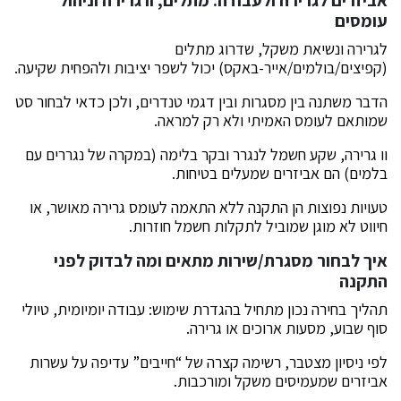
אביזרים לגרירה ולעבודה: מתלים, וו גרירה וניהול
עומסים
לגרירה ונשיאת משקל, שדרוג מתלים
(קפיצים/בולמים/אייר-באקס) יכול לשפר יציבות ולהפחית שקיעה.
הדבר משתנה בין מסגרות ובין דגמי טנדרים, ולכן כדאי לבחור סט
שמותאם לעומס האמיתי ולא רק למראה.
וו גרירה, שקע חשמל לנגרר ובקר בלימה (במקרה של נגררים עם
בלמים) הם אביזרים שמעלים בטיחות.
טעויות נפוצות הן התקנה ללא התאמה לעומס גרירה מאושר, או
חיווט לא מוגן שמוביל לתקלות חשמל חוזרות.
איך לבחור מסגרת/שירות מתאים ומה לבדוק לפני
התקנה
תהליך בחירה נכון מתחיל בהגדרת שימוש: עבודה יומיומית, טיולי
סוף שבוע, מסעות ארוכים או גרירה.
לפי ניסיון מצטבר, רשימה קצרה של “חייבים” עדיפה על עשרות
אביזרים שמעמיסים משקל ומורכבות.