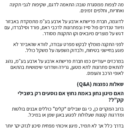
מה לצפות ממסגרת טובה: התאמה לדגם, שקיפות לגבי תקינה
ואחריות, וחלפים זמינים.
לדוגמה, חברת פרישתא ארבע על ארבע בע"מ מתמקדת באבזור
וזיווד טנדרים פול סייז ובפתרונות לרכבי ראם, פורד וסילברדו, עם
דגש על מוצרים מיובאים וקו התקנות מסודר.
לפני התקנה מומלץ לבקש מפרט עבודה, לוודא שהאביזר לא
פוגע בחיישני בטיחות, ולבדוק השפעה על משקל כולל.
במרכזים ייעודיים כמו חברת פרישתא ארבע על ארבע בע"מ, נהוג
להתאים פתרונות לתא מטען, גרירה ושדרוגי שימושיות בהתאם
לאופי הרכב והעומס.
שאלות נפוצות (Q&A)
האם מיגון גחון באמת נחוץ אם נוסעים רק בשבילי
קק”ל?
ברוב המקרים כן, כי גם שבילים “קלים” כוללים אבנים בולטות
ומדרגות קטנות שעלולות לפגוע באגן שמן או במיכל.
בדרך כלל אך לא תמיד, מיגון איכותי מפחית סיכון לנזק יקר יותר