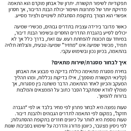
תפקודיות לשיפור תקשורת. יתרון של אבחון מוקדם הוא התאמה
מדויקת יותר של פתרונות ושימור יכולת הבנת הדיבור, אך חסרון
אפשרי הוא הצורך בתקופת הסתגלות לשינויים ולציוד מסייע.
כאשר מדובר בירידה עצבית בתדרים גבוהים, מכשירי שמיעה
יכולים לסייע בהגברת התדרים החסרים ובשיפור הבנת דיבור,
במיוחד עם תכונות להפחתת רעש. עם זאת, בדרך כלל אך לא
תמיד, מכשיר שמיעה אינו “מחזיר” שמיעה טבעית, והצלחה תלויה
בהתאמה, בכיוון נכון ובשימוש עקבי.
איך לבחור מסגרת/שירות מתאים?
בחירת מסגרת מתאימה כוללת בדיקה מי מבצע את האבחון
(קלינאי תקשורת מוסמך), אילו בדיקות נכללות, ומהו תהליך
המעקב והכיוון לאחר ההתאמה. הדבר משתנה בין מסגרות, אך
מומלץ לוודא שמתקבל הסבר כתוב על הממצאים והמלצות
ברורות להמשך.
טעות נפוצה היא לבחור פתרון לפי מחיר בלבד או לפי “הגברה
חזקה”, במקום לפי התאמה לתדרים הגבוהים ולהבנת דיבור.
טעות נוספת היא לוותר על כיוונים חוזרים בתקופת ההסתגלות;
לפי ניסיון מצטבר, כיוונון מדורג והדרכה על שימוש בסביבות שונות