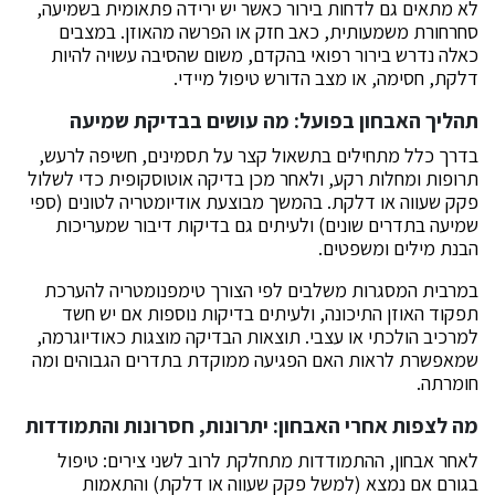
לא מתאים גם לדחות בירור כאשר יש ירידה פתאומית בשמיעה,
סחרחורת משמעותית, כאב חזק או הפרשה מהאוזן. במצבים
כאלה נדרש בירור רפואי בהקדם, משום שהסיבה עשויה להיות
דלקת, חסימה, או מצב הדורש טיפול מיידי.
תהליך האבחון בפועל: מה עושים בבדיקת שמיעה
בדרך כלל מתחילים בתשאול קצר על תסמינים, חשיפה לרעש,
תרופות ומחלות רקע, ולאחר מכן בדיקה אוטוסקופית כדי לשלול
פקק שעווה או דלקת. בהמשך מבוצעת אודיומטריה לטונים (ספי
שמיעה בתדרים שונים) ולעיתים גם בדיקות דיבור שמעריכות
הבנת מילים ומשפטים.
במרבית המסגרות משלבים לפי הצורך טימפנומטריה להערכת
תפקוד האוזן התיכונה, ולעיתים בדיקות נוספות אם יש חשד
למרכיב הולכתי או עצבי. תוצאות הבדיקה מוצגות כאודיוגרמה,
שמאפשרת לראות האם הפגיעה ממוקדת בתדרים הגבוהים ומה
חומרתה.
מה לצפות אחרי האבחון: יתרונות, חסרונות והתמודדות
לאחר אבחון, ההתמודדות מתחלקת לרוב לשני צירים: טיפול
בגורם אם נמצא (למשל פקק שעווה או דלקת) והתאמות