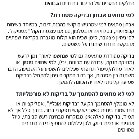
החלקים החסרים של הדיבור בתדרים הגבוהים.
למי מתאים אבחון ובדיקה מסודרת?
אבחון מתאים למי שמרגישים קושי בהבנת דיבור, במיוחד בשיחות
קבוצתיות, בטלוויזיה או בטלפון, גם אם עוצמת הקול “מספיקה”.
לפי ניסיון מצטבר, סימן שכיח הוא תלות מוגברת בקריאת שפתיים
או בקשה חוזרת שיחזרו על משפטים.
בדיקה מסודרת מתאימה גם למי שנחשפו לאורך זמן לרעש
(מוזיקה חזקה, עבודה עם מכונות, ירי), למי שחווים טנטון, או
לאחר מחלה/טיפול תרופתי שעלולים להשפיע על השמיעה. הדבר
משתנה בין מסגרות, אך ברוב המקרים ניתן להתחיל בבדיקת
שמיעה קלינית ולאחריה הכוונה להמשך.
למי לא מתאים להסתמך על בדיקות לא פורמליות?
לא מומלץ להסתמך רק על “בדיקות אונליין”, אפליקציות או
התרשמות ביתית כאשר יש קושי תפקודי ברור. בדרך כלל אך לא
תמיד, בדיקות כאלה אינן מבוקרות מבחינת רעש סביבתי, כיול
אוזניות או רמת דיוק, ולכן עלולות להחמיץ ירידה בתדרים
מסוימים.